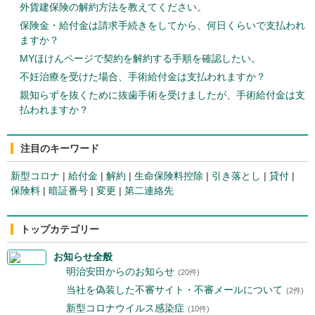
外貨建保険の解約方法を教えてください。
保険金・給付金は請求手続きをしてから、何日くらいで支払われ
ますか？
MYほけんページで契約を解約する手順を確認したい。
不妊治療を受けた場合、手術給付金は支払われますか？
親知らずを抜くために抜歯手術を受けましたが、手術給付金は支
払われますか？
注目のキーワード
新型コロナ
|
給付金
|
解約
|
生命保険料控除
|
引き落とし
|
貸付
|
保険料
|
暗証番号
|
変更
|
第二連絡先
トップカテゴリー
お知らせ全般
明治安田からのお知らせ
(20件)
当社を偽装した不審サイト・不審メールについて
(2件)
新型コロナウイルス感染症
(10件)