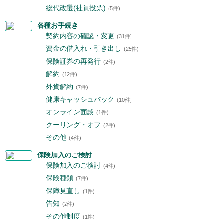
総代改選(社員投票)
(5件)
各種お手続き
契約内容の確認・変更
(31件)
資金の借入れ・引き出し
(25件)
保険証券の再発行
(2件)
解約
(12件)
外貨解約
(7件)
健康キャッシュバック
(10件)
オンライン面談
(1件)
クーリング・オフ
(2件)
その他
(4件)
保険加入のご検討
保険加入のご検討
(4件)
保険種類
(7件)
保障見直し
(1件)
告知
(2件)
その他制度
(1件)