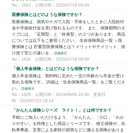
No：2061
公開日時：2025/07/18 09:00
医療保険とはどのような保険ですか？
医療保険は、病気やケガで入院・手術をしたときに入院給付
金や手術給付金を受け取れるものです。 また、保険期間のタ
イプには、「定期型」と「終身型」の２つがあります。 商品
については以下をご参照ください。 生命保険商品一覧 ＞医
療保険とは 貯蓄型医療保険とは？メリットやデメリット、掛
け捨て型との違いを...
詳細表示
No：1630
公開日時：2025/07/18 09:00
「個人年金保険」とはどのような保険ですか？
個人年金保険は、契約時に定めた一定の年齢から年金が受け
取れる保険です。 詳細は「生命保険商品一覧」をご覧くださ
い。
詳細表示
No：1629
公開日時：2019/09/05 10:00
更新日
時：2024/07/22 18:14
「かんたん保険シリーズ ライト！」とは何ですか？
手軽にご加入いただけるよう、「かんたん」「小口」「わか
りやすい」を特徴とした商品シリーズです。 積立保険や、自
転車事故、災害による家財の損害などに備える保険がありま