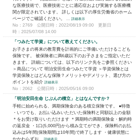
な医療技術で、医療技術ごとに適応症および実施する医療機
関が限定されています。 詳しくは以下の厚生労働省のホーム
ページでご確認ください。 ...
詳細表示
No：2769
公開日時：2022/08/19 09:00
更新日
時：2025/07/08 14:00
「つみたて学資」について教えてください。
お子さまの将来の教育費を計画的にご準備いただけるこども
保険です。 被保険者に満6歳以下のお子さまをご指定いただ
きます。 詳細については、以下のリンク先をご参照ください
＞商品について 明治安田生命つみたて学資 ＞学資保険とは
学資保険とはどんな保険？メリットやデメリット、選び方の
ポイントを紹介
詳細表示
No：2062
公開日時：2025/05/16 09:00
「明治安田生命 じぶんの積立」とはなんですか？
手軽に始められる、満期保険金のある積立保険です。 ●特徴
・いつでも、お払い込みいただいた保険料と同額以上の金額
＊をお受け取りいただけます ＊満期時の満期保険金・解約時
の返戻金 ・1口(5,000円)から積み立てができ、保険料のお払
込みは5年間(保険期間は10年間)で終了します ・健康状態に
かかわらずお...
詳細表示