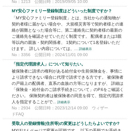
No：1213
公開日時：2019/09/05 10:00
MY安心ファミリー登録制度はどういった制度ですか？
「MY安心ファミリー登録制度」とは、当社からの通知物が
契約者様に届かない場合や、 大規模災害等で契約者様との連
絡が困難となった場合等に、第二連絡先に契約者様の最新の
ご連絡先を確認させていただく制度です。 配偶者または3親
等以内の親族・契約関係者、 1契約について1名登録いただ
けます。 詳しい内容については、...
詳細表示
No：3356
公開日時：2024/11/01 09:00
「指定代理請求人」について知りたい。
被保険者に請求の権利がある給付金や生前保険金を、事情に
より請求できない場合に代理で請求できる方です。 被保険者
の戸籍上の配偶者、直系の血族の方等になりますが、 詳細は
「保険金・給付金のご請求手続きについて」のP.6をご確認く
ださい。 保険契約者は被保険者の同意を得て、指定代理請求
人を指定することがで...
詳細表示
No：2934
公開日時：2023/12/14 09:00
ウィザー
ドFAQ
受取人の登録情報(住所等)の変更はどうしたらよいですか?
MYほけんページで変更が可能です。 以下の手順でお手続き