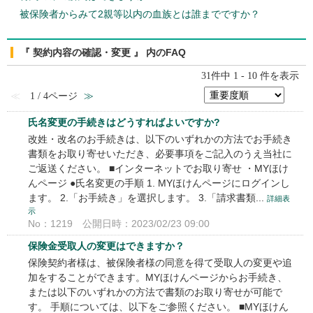
被保険者からみて2親等以内の血族とは誰までですか？
『 契約内容の確認・変更 』 内のFAQ
31件中 1 - 10 件を表示
≪
1 / 4ページ
≫
氏名変更の手続きはどうすればよいですか?
改姓・改名のお手続きは、以下のいずれかの方法でお手続き
書類をお取り寄せいただき、必要事項をご記入のうえ当社に
ご返送ください。 ■インターネットでお取り寄せ ・MYほけ
んページ ●氏名変更の手順 1. MYほけんページにログインし
ます。 2.「お手続き」を選択します。 3.「請求書類...
詳細表
示
No：1219
公開日時：2023/02/23 09:00
保険金受取人の変更はできますか？
保険契約者様は、被保険者様の同意を得て受取人の変更や追
加をすることができます。MYほけんページからお手続き、
または以下のいずれかの方法で書類のお取り寄せが可能で
す。 手順については、以下をご参照ください。 ■MYほけん