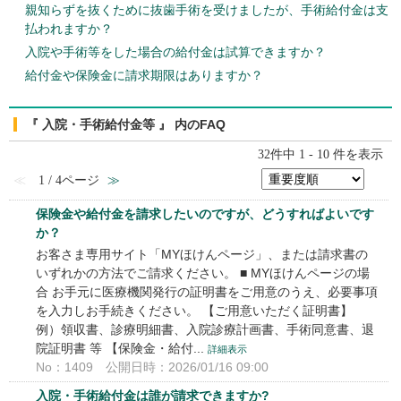
親知らずを抜くために抜歯手術を受けましたが、手術給付金は支
払われますか？
入院や手術等をした場合の給付金は試算できますか？
給付金や保険金に請求期限はありますか？
『 入院・手術給付金等 』 内のFAQ
32件中 1 - 10 件を表示
≪
1 / 4ページ
≫
保険金や給付金を請求したいのですが、どうすればよいです
か？
お客さま専用サイト「MYほけんページ」、または請求書の
いずれかの方法でご請求ください。 ■ MYほけんページの場
合 お手元に医療機関発行の証明書をご用意のうえ、必要事項
を入力しお手続きください。 【ご用意いただく証明書】
例）領収書、診療明細書、入院診療計画書、手術同意書、退
院証明書 等 【保険金・給付...
詳細表示
No：1409
公開日時：2026/01/16 09:00
入院・手術給付金は誰が請求できますか?