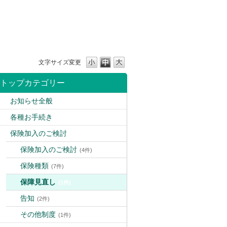
文字サイズ変更
トップカテゴリー
お知らせ全般
各種お手続き
保険加入のご検討
保険加入のご検討
(4件)
保険種類
(7件)
保障見直し
(1件)
告知
(2件)
その他制度
(1件)