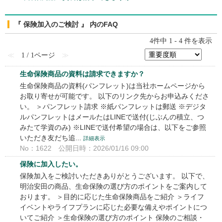
『 保険加入のご検討 』 内のFAQ
4件中 1 - 4 件を表示
≪
1 / 1ページ
≫
生命保険商品の資料は請求できますか？
生命保険商品の資料(パンフレット)は当社ホームページから
お取り寄せが可能です。 以下のリンク先からお申込みくださ
い。 ＞パンフレット請求 ※紙パンフレットは郵送 ※デジタ
ルパンフレットはメールたはLINEで送付(じぶんの積立、つ
みたて学資のみ) ※LINEで送付希望の場合は、以下をご参照
いただき友だち追...
詳細表示
No：1622
公開日時：2026/01/16 09:00
保険に加入したい。
保険加入をご検討いただきありがとうございます。 以下で、
明治安田の商品、生命保険の選び方のポイントをご案内して
おります。 ＞目的に応じた生命保険商品をご紹介 ＞ライフ
イベントやライフプランに応じた必要な備えやポイントにつ
いてご紹介 ＞生命保険の選び方のポイント 保険のご相談・