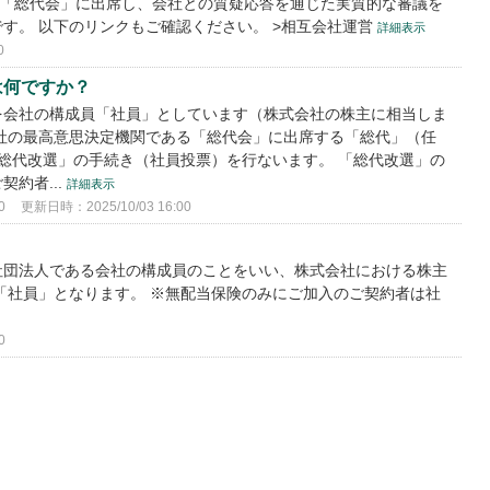
て「総代会」に出席し、会社との質疑応答を通じた実質的な審議を
す。 以下のリンクもご確認ください。 >相互会社運営
詳細表示
0
は何ですか？
を会社の構成員「社員」としています（株式会社の株主に相当しま
社の最高意思決定機関である「総代会」に出席する「総代」（任
総代改選」の手続き（社員投票）を行ないます。 「総代改選」の
約者...
詳細表示
0
更新日時：2025/10/03 16:00
社団法人である会社の構成員のことをいい、株式会社における株主
「社員」となります。 ※無配当保険のみにご加入のご契約者は社
0