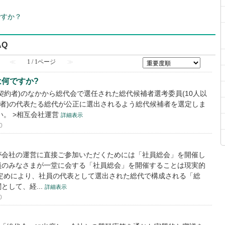
ですか？
AQ
≪
1 / 1ページ
≫
何ですか?
契約者)のなかから総代会で選任された総代候補者選考委員(10人以
約者)の代表たる総代が公正に選出されるよう総代候補者を選定しま
い。 >相互会社運営
詳細表示
0
が会社の運営に直接ご参加いただくためには「社員総会」を開催し
員のみなさまが一堂に会する「社員総会」を開催することは現実的
定めにより、社員の代表として選出された総代で構成される「総
して、経...
詳細表示
0