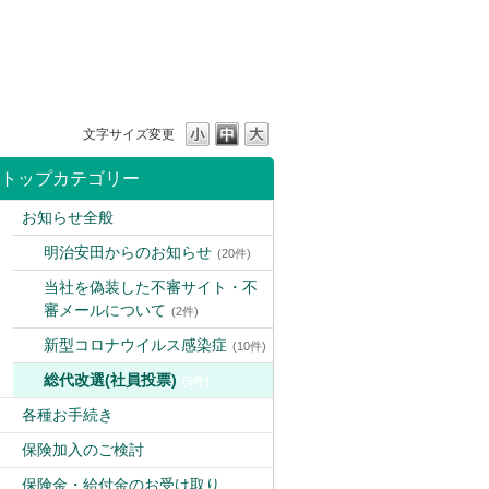
文字サイズ変更
トップカテゴリー
お知らせ全般
明治安田からのお知らせ
(20件)
当社を偽装した不審サイト・不
審メールについて
(2件)
新型コロナウイルス感染症
(10件)
総代改選(社員投票)
(5件)
各種お手続き
保険加入のご検討
保険金・給付金のお受け取り