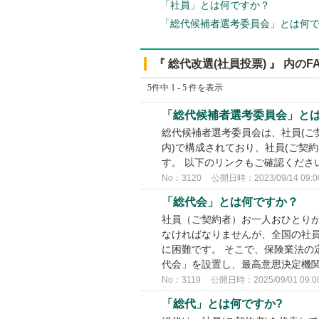
「社員」とは何ですか？
「総代候補者選考委員会」とは何
『 総代改選(社員投票) 』 内のF
5件中 1 - 5 件を表示
「総代候補者選考委員会」とは
総代候補者選考委員会は、社員(ご
内)で構成されており、社員(ご契
す。 以下のリンクもご確認くださ
No：3120
公開日時：2023/09/14 09:0
「総代会」とは何ですか？
社員（ご契約者）お一人おひとり
なければなりませんが、全国の社
に困難です。 そこで、保険業法の
代会」を設置し、最高意思決定機関と
No：3119
公開日時：2025/09/01 09:0
「総代」とは何ですか?