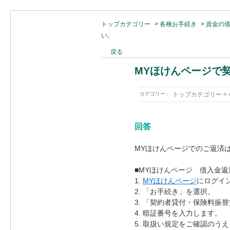
トップカテゴリー
>
各種お手続き
>
資金の
い。
戻る
MYほけんページで
カテゴリー :
トップカテゴリー
>
回答
MYほけんページでのご返済
■MYほけんページ 借入金返
1.
MYほけんページ
にログイ
2. 「お手続き」を選択。
3. 「契約者貸付・保険料振
4. 暗証番号を入力します。
5. 取扱い規定をご確認の