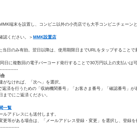
スがMMK端末を設置し、コンビニ以外の小売店でも大手コンビニチェーン
確認ください。＞
MMK設置店
した当日のみ有効。翌日以降は、使用期限日までURLをタップすること
回。同日に複数回の電子バーコード発行することで30万円以上の支払いは
------------
場合
違がなければ、「次へ」を選択。
)」で返済を行うための「収納機関番号」「お客さま番号」「確認番号」が
日までにご返済ください。
関一覧
ールアドレスにも送付します。
変更等がある場合は、「メールアドレス登録・変更」を選択し、登録を
-------------