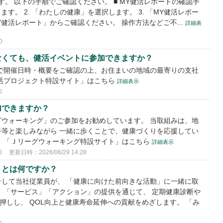
。 以下の手順でご確認ください。 ■ MY健活レポートの確認手
します。 2. 「わたしの健康」を選択します。 3. 「MY健活レポー
MY健活レポート」からご確認ください。 操作方法などご不...
詳細表
0
なくても、健活イベントに参加できますか？
で開催日時・概要をご確認の上、お住まいの地域の最寄りの支社
健活プロジェクト特設サイト」はこちら
詳細表示
0
加できますか？
ウォーキング」のご参加をお勧めしています。 当取組みは、地
等と楽しみながら 一緒に歩くことで、健康づくりを応援してい
。 「Ｊリーグウォーキング特設サイト」はこちら
詳細表示
0
更新日時：2026/06/29 14:28
」とは何ですか？
して当社従業員が、 「健康に向けた前向きな活動」に一緒に取
」「サービス」「アクション」の提供を通じて、 定期健康診断や
押しし、 QOL向上と健康寿命延伸への貢献をめざします。 「み