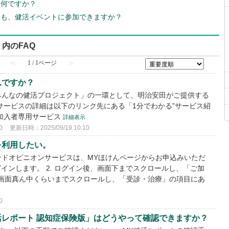
は何ですか？
ても、健活イベントに参加できますか？
 内のFAQ
≪
1 / 1ページ
≫
んですか？
みんなの健活プロジェクト」の一環として、明治安田がご提供する
サービスの詳細は以下のリンク先にある「1分でわかる”サービス紹
加入者専用サービス
詳細表示
0
更新日時：2025/09/19 10:10
を利用したい。
ンドオピニオンサービスは、MYほけんページからお申込みいただ
ログインします。 2. ログイン後、画面下までスクロールし、「ご加
. 画面真ん中くらいまでスクロールし、「受診・治療」の項目にあ
0
活レポート 認知症保険版」はどうやって確認できますか？