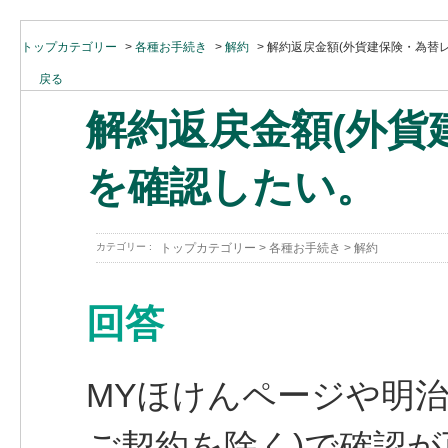
トップカテゴリー
>
各種お手続き
>
解約
>
解約返戻金額(外貨建保険・為替
戻る
解約返戻金額(外貨
を確認したい。
カテゴリー :
トップカテゴリー
>
各種お手続き
>
解約
回答
MYほけんページや明治
ご契約を除く)で確認