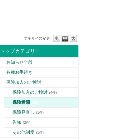
文字サイズ変更
トップカテゴリー
お知らせ全般
各種お手続き
保険加入のご検討
保険加入のご検討
(4件)
保険種類
(7件)
保障見直し
(1件)
告知
(2件)
その他制度
(1件)