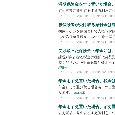
満期保険金をすえ置いた場合
すえ置後に発生するすえ置利息に
No：1570
公開日時：2019/09/05 10:0
被保険者が受け取る給付金は課
病気・ケガを原因として支払う保
はその直系血族または生計を一に
No：1575
公開日時：2019/09/05 10:0
受け取った保険金・年金には
課税対象となる税金の種類は契約形
照ください。 ■生命保険と税金-
詳細表示
No：1577
公開日時：2023/02/23 09:0
年金をすえ置いた場合、税金は
年金として受け取る場合も、すえ
ります。
詳細表示
No：1579
公開日時：2019/09/05 10:0
年金をすえ置いた場合、すえ置
すえ置後に発生するすえ置利息に