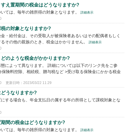
、すえ置期間の税金はどうなりますか?
ついては、毎年の雑所得の対象となります。
詳細表示
0
税の対象となりますか?
険金・給付金は、その受取人が被保険者あるいはその配偶者もしく
するその他の親族のとき、税金はかかりません。
詳細表示
0
、どのような税金がかかりますか?
態によって異なります。 詳細については以下のリンク先をご参
生命保険料控除、相続税、贈与税など >受け取る保険金にかかる税金
0
更新日時：2023/03/22 11:29
どうなりますか?
置にする場合も、年金支払日の属する年の所得として課税対象とな
0
期間の税金はどうなりますか?
ついては、毎年の雑所得の対象となります。
詳細表示