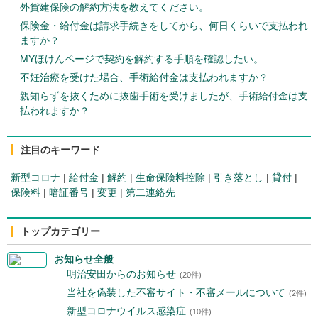
外貨建保険の解約方法を教えてください。
保険金・給付金は請求手続きをしてから、何日くらいで支払われ
ますか？
MYほけんページで契約を解約する手順を確認したい。
不妊治療を受けた場合、手術給付金は支払われますか？
親知らずを抜くために抜歯手術を受けましたが、手術給付金は支
払われますか？
注目のキーワード
新型コロナ
|
給付金
|
解約
|
生命保険料控除
|
引き落とし
|
貸付
|
保険料
|
暗証番号
|
変更
|
第二連絡先
トップカテゴリー
お知らせ全般
明治安田からのお知らせ
(20件)
当社を偽装した不審サイト・不審メールについて
(2件)
新型コロナウイルス感染症
(10件)