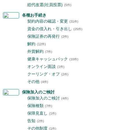
総代改選(社員投票)
(5件)
各種お手続き
契約内容の確認・変更
(31件)
資金の借入れ・引き出し
(25件)
保険証券の再発行
(2件)
解約
(12件)
外貨解約
(7件)
健康キャッシュバック
(10件)
オンライン面談
(1件)
クーリング・オフ
(2件)
その他
(4件)
保険加入のご検討
保険加入のご検討
(4件)
保険種類
(7件)
保障見直し
(1件)
告知
(2件)
その他制度
(1件)