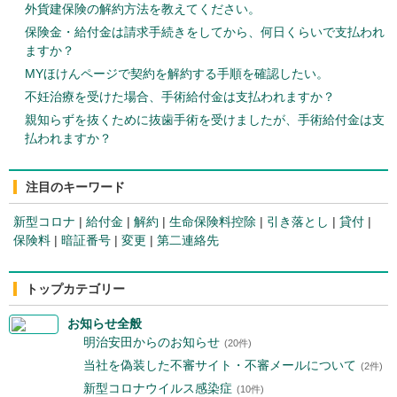
外貨建保険の解約方法を教えてください。
保険金・給付金は請求手続きをしてから、何日くらいで支払われ
ますか？
MYほけんページで契約を解約する手順を確認したい。
不妊治療を受けた場合、手術給付金は支払われますか？
親知らずを抜くために抜歯手術を受けましたが、手術給付金は支
払われますか？
注目のキーワード
新型コロナ
|
給付金
|
解約
|
生命保険料控除
|
引き落とし
|
貸付
|
保険料
|
暗証番号
|
変更
|
第二連絡先
トップカテゴリー
お知らせ全般
明治安田からのお知らせ
(20件)
当社を偽装した不審サイト・不審メールについて
(2件)
新型コロナウイルス感染症
(10件)