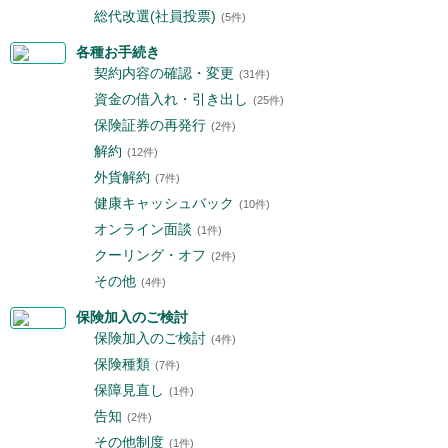
総代改選(社員投票)
(5件)
各種お手続き
契約内容の確認・変更
(31件)
資金の借入れ・引き出し
(25件)
保険証券の再発行
(2件)
解約
(12件)
外貨解約
(7件)
健康キャッシュバック
(10件)
オンライン面談
(1件)
クーリング・オフ
(2件)
その他
(4件)
保険加入のご検討
保険加入のご検討
(4件)
保険種類
(7件)
保障見直し
(1件)
告知
(2件)
その他制度
(1件)